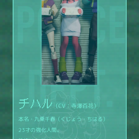
チハル
（CV：寺澤百花）
本名・九乗千春（くじょう・ちはる）
23才の強化人間。